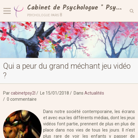
Cabinet de Psychologue * Psy2L - Champs Élysées *
psychologue paris 8
Langues
Accueil
Cabinet
Qui a peur du grand méchant jeu vidéo
Séances
?
Spécialités
Entreprises
Par
cabinetpsy2l
Le 15/01/2018
Dans
Actualités
0 commentaire
Actualités
Dans notre société contemporaine, les écrans
Contact
et avec eux les différents médias, dont les jeux
vidéos font partie, prennent de plus en plus de
Galerie
place dans nos vies de tous les jours. Il n'est
plus rare de voir les enfants y passer de