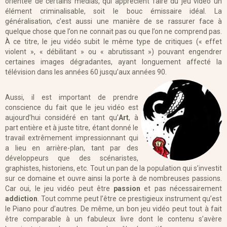
orientée de certains médias, qui apprécient faire du jeu vidéo un
élément criminalisable, soit le bouc émissaire idéal. La
généralisation, c’est aussi une manière de se rassurer face à
quelque chose que l’on ne connait pas ou que l’on ne comprend pas.
À ce titre, le jeu vidéo subit le même type de critiques (« effet
violent », « débilitant » ou « abrutissant ») pouvant engendrer
certaines images dégradantes, ayant longuement affecté la
télévision dans les années 60 jusqu’aux années 90.
Aussi, il est important de prendre
conscience du fait que le jeu vidéo est
aujourd’hui considéré en tant qu’
Art
, à
part entière et à juste titre, étant donné le
travail extrêmement impressionnant qui
a lieu en arrière-plan, tant par des
développeurs que des scénaristes,
graphistes, historiens, etc. Tout un pan de la population qui s’investit
sur ce domaine et ouvre ainsi la porte à de nombreuses passions.
Car oui, le jeu vidéo peut être
passion
et pas nécessairement
addiction
. Tout comme peut l’être ce prestigieux instrument qu’est
le Piano pour d’autres. De même, un bon jeu vidéo peut tout à fait
être comparable à un fabuleux livre dont le contenu s’avère